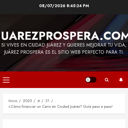
Saltar
08/07/2026
8:45:25 PM
al
contenido
JUAREZPROSPERA.CO
SI VIVES EN CIUDAD JUÁREZ Y QUIERES MEJORAR TU VIDA,
JUÁREZ PROSPERA ES EL SITIO WEB PERFECTO PARA TI.
Menú
principal
Inicio
2025
st
21
¿Cómo financiar un Carro en Ciudad Juárez? Guía paso a paso!