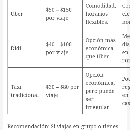
Comodidad,
Co
$50 – $150
Uber
horarios
el
por viaje
flexibles.
hor
Me
Opción más
$40 – $100
di
Didi
económica
por viaje
en
que Uber.
rur
Opción
Po
económica,
Taxi
$30 – $80 por
re
pero puede
tradicional
viaje
en
ser
cas
irregular
Recomendación
: Si viajas en grupo o tienes