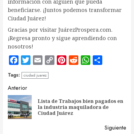
información
con alguien que pueda
beneficiarse. ¡Juntos podemos transformar
Ciudad Juárez!
Gracias por visitar JuárezProspera.com
.
¡Regresa pronto y sigue aprendiendo con
nosotros!
Facebook
Twitter
Email
Copy
Pinterest
Reddit
WhatsApp
Compar
Link
Tags:
ciudad juarez
Sigue
Anterior
leyendo
Lista de Trabajos bien pagados en
En
la industria maquiladora de
ant
Ciudad Juárez
Siguiente