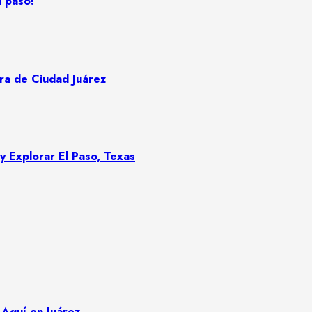
a paso!
ora de Ciudad Juárez
y Explorar El Paso, Texas
 Aquí en Juárez