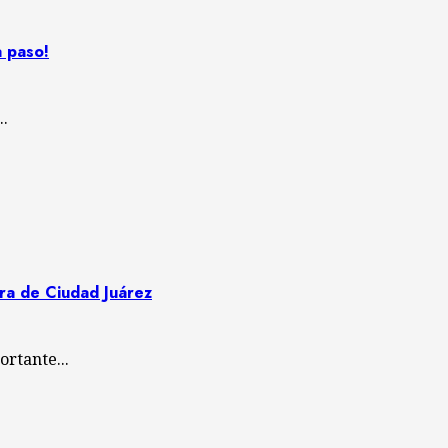
a paso!
..
ora de Ciudad Juárez
rtante...