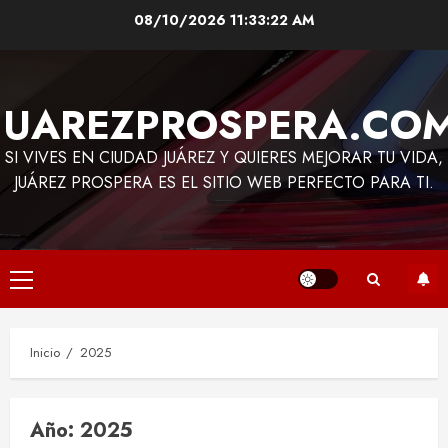
Saltar
08/10/2026
11:33:22 AM
al
contenido
JUAREZPROSPERA.CO
SI VIVES EN CIUDAD JUÁREZ Y QUIERES MEJORAR TU VIDA,
JUÁREZ PROSPERA ES EL SITIO WEB PERFECTO PARA TI.
Menú
principal
Inicio
2025
Año:
2025