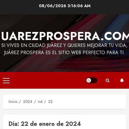
Saltar
08/06/2026
3:16:06 AM
al
contenido
JUAREZPROSPERA.CO
SI VIVES EN CIUDAD JUÁREZ Y QUIERES MEJORAR TU VIDA,
JUÁREZ PROSPERA ES EL SITIO WEB PERFECTO PARA TI.
Menú
principal
Inicio
2024
nd
22
Día:
22 de enero de 2024