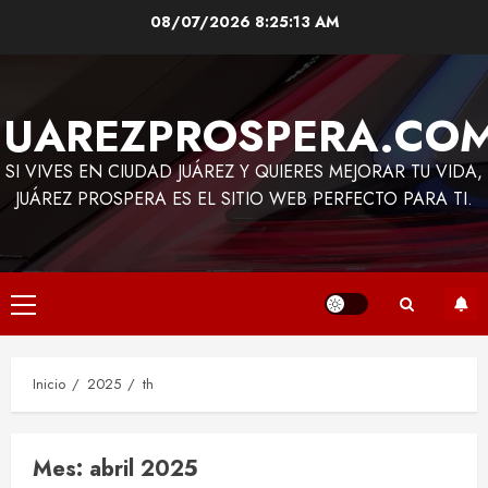
Saltar
08/07/2026
8:25:13 AM
al
contenido
JUAREZPROSPERA.CO
SI VIVES EN CIUDAD JUÁREZ Y QUIERES MEJORAR TU VIDA,
JUÁREZ PROSPERA ES EL SITIO WEB PERFECTO PARA TI.
Menú
principal
Inicio
2025
th
Mes:
abril 2025