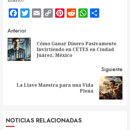
Facebook
Twitter
Email
Copy
Pinterest
Reddit
WhatsApp
Compar
Link
Sigue
Anterior
leyendo
Cómo Ganar Dinero Pasivamente
En
Invirtiendo en CETES en Ciudad
ant
Juárez, México
Siguiente
La Llave Maestra para una Vida
Siguiente
Plena
entrada:
NOTICIAS RELACIONADAS