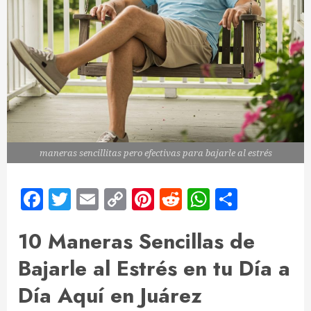
maneras sencillitas pero efectivas para bajarle al estrés
Facebook
Twitter
Email
Copy
Pinterest
Reddit
WhatsApp
Compar
Link
10 Maneras Sencillas de
Bajarle al Estrés en tu Día a
Día Aquí en Juárez