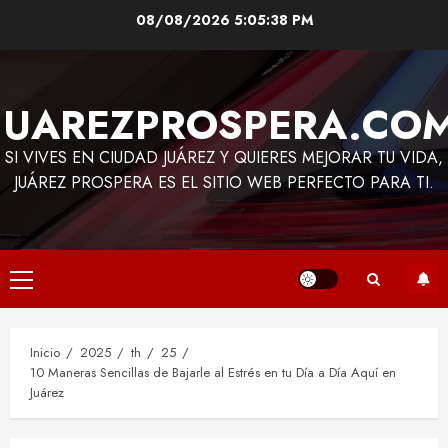
Saltar
08/08/2026
5:05:38 PM
al
contenido
JUAREZPROSPERA.CO
SI VIVES EN CIUDAD JUÁREZ Y QUIERES MEJORAR TU VIDA,
JUÁREZ PROSPERA ES EL SITIO WEB PERFECTO PARA TI.
Menú
principal
Inicio
2025
th
25
10 Maneras Sencillas de Bajarle al Estrés en tu Día a Día Aquí en
Juárez