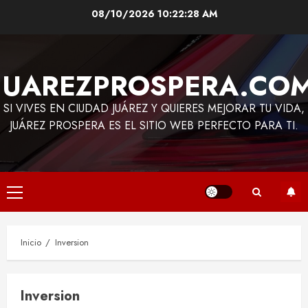
Saltar
08/10/2026
10:22:28 AM
al
contenido
JUAREZPROSPERA.CO
SI VIVES EN CIUDAD JUÁREZ Y QUIERES MEJORAR TU VIDA,
JUÁREZ PROSPERA ES EL SITIO WEB PERFECTO PARA TI.
Menú
principal
Inicio
Inversion
Inversion