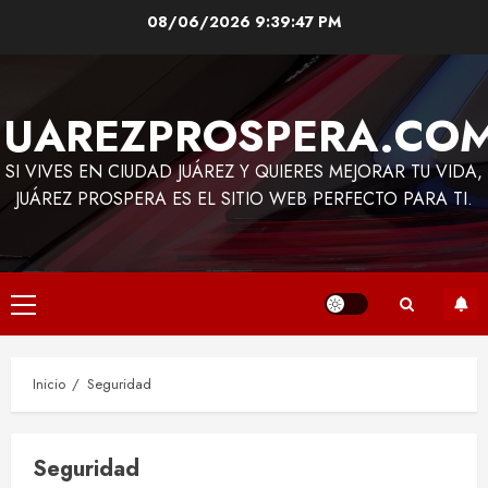
Saltar
08/06/2026
9:39:47 PM
al
contenido
JUAREZPROSPERA.CO
SI VIVES EN CIUDAD JUÁREZ Y QUIERES MEJORAR TU VIDA,
JUÁREZ PROSPERA ES EL SITIO WEB PERFECTO PARA TI.
Menú
principal
Inicio
Seguridad
Seguridad