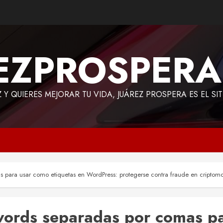
EZPROSPER
Z Y QUIERES MEJORAR TU VIDA, JUÁREZ PROSPERA ES EL SI
s para usar como etiquetas en WordPress: protegerse contra fraude en cripto
ywords separadas por comas p