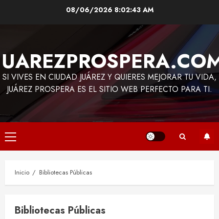
Saltar
08/06/2026
8:02:44 AM
al
contenido
JUAREZPROSPERA.CO
SI VIVES EN CIUDAD JUÁREZ Y QUIERES MEJORAR TU VIDA,
JUÁREZ PROSPERA ES EL SITIO WEB PERFECTO PARA TI.
Menú
principal
Inicio
Bibliotecas Públicas
Bibliotecas Públicas