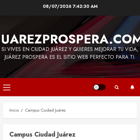
Saltar
08/07/2026
7:42:30 AM
al
contenido
JUAREZPROSPERA.CO
SI VIVES EN CIUDAD JUÁREZ Y QUIERES MEJORAR TU VIDA,
JUÁREZ PROSPERA ES EL SITIO WEB PERFECTO PARA TI.
Menú
principal
Inicio
Campus Ciudad Juárez
Campus Ciudad Juárez