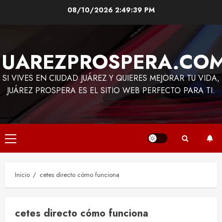
Saltar
08/10/2026
2:49:39 PM
al
contenido
JUAREZPROSPERA.CO
SI VIVES EN CIUDAD JUÁREZ Y QUIERES MEJORAR TU VIDA,
JUÁREZ PROSPERA ES EL SITIO WEB PERFECTO PARA TI.
Menú
principal
Inicio
cetes directo cómo funciona
cetes directo cómo funciona