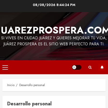
Saltar
08/08/2026
8:44:25 PM
al
contenido
JUAREZPROSPERA.CO
SI VIVES EN CIUDAD JUÁREZ Y QUIERES MEJORAR TU VIDA,
JUÁREZ PROSPERA ES EL SITIO WEB PERFECTO PARA TI.
Menú
principal
Inicio
Desarrollo personal
Desarrollo personal