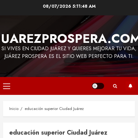
Saltar
08/07/2026
5:11:48 AM
al
contenido
JUAREZPROSPERA.CO
SI VIVES EN CIUDAD JUÁREZ Y QUIERES MEJORAR TU VIDA,
JUÁREZ PROSPERA ES EL SITIO WEB PERFECTO PARA TI.
Menú
principal
Inicio
educación superior Ciudad Juárez
educación superior Ciudad Juárez