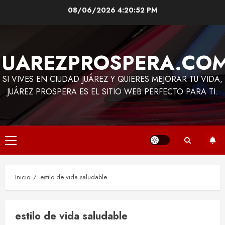
Saltar
08/06/2026
4:20:52 PM
al
contenido
JUAREZPROSPERA.CO
SI VIVES EN CIUDAD JUÁREZ Y QUIERES MEJORAR TU VIDA,
JUÁREZ PROSPERA ES EL SITIO WEB PERFECTO PARA TI.
Menú
principal
Inicio
estilo de vida saludable
estilo de vida saludable