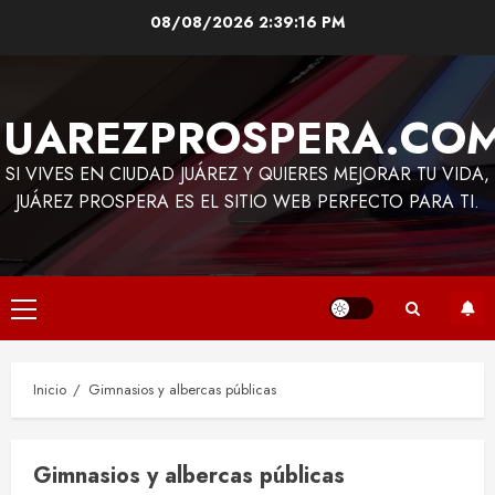
Saltar
08/08/2026
2:39:16 PM
al
contenido
JUAREZPROSPERA.CO
SI VIVES EN CIUDAD JUÁREZ Y QUIERES MEJORAR TU VIDA,
JUÁREZ PROSPERA ES EL SITIO WEB PERFECTO PARA TI.
Menú
principal
Inicio
Gimnasios y albercas públicas
Gimnasios y albercas públicas