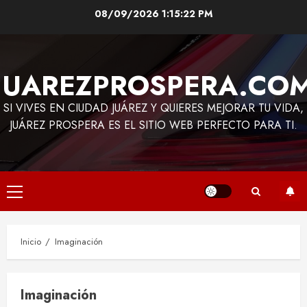
Saltar
08/09/2026
1:15:22 PM
al
contenido
JUAREZPROSPERA.CO
SI VIVES EN CIUDAD JUÁREZ Y QUIERES MEJORAR TU VIDA,
JUÁREZ PROSPERA ES EL SITIO WEB PERFECTO PARA TI.
Menú
principal
Inicio
Imaginación
Imaginación