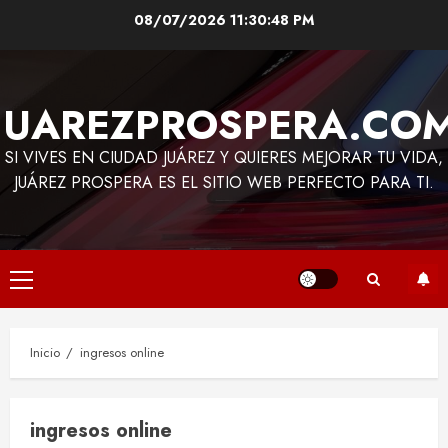
Saltar
08/07/2026
11:30:48 PM
al
contenido
JUAREZPROSPERA.CO
SI VIVES EN CIUDAD JUÁREZ Y QUIERES MEJORAR TU VIDA,
JUÁREZ PROSPERA ES EL SITIO WEB PERFECTO PARA TI.
Menú
principal
Inicio
ingresos online
ingresos online