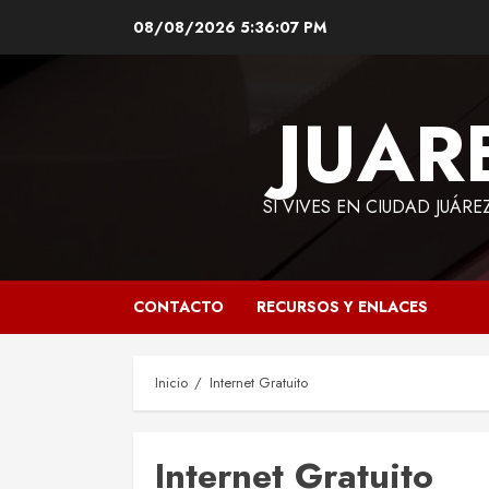
Saltar
08/08/2026
5:36:08 PM
al
contenido
JUAR
SI VIVES EN CIUDAD JUÁRE
CONTACTO
RECURSOS Y ENLACES
Inicio
Internet Gratuito
Internet Gratuito