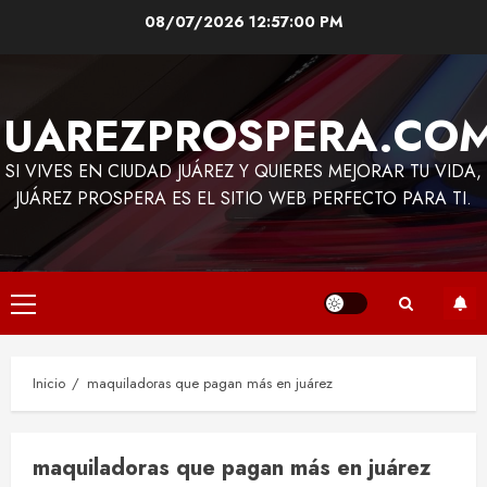
Saltar
08/07/2026
12:57:01 PM
al
contenido
JUAREZPROSPERA.CO
SI VIVES EN CIUDAD JUÁREZ Y QUIERES MEJORAR TU VIDA,
JUÁREZ PROSPERA ES EL SITIO WEB PERFECTO PARA TI.
Menú
principal
Inicio
maquiladoras que pagan más en juárez
maquiladoras que pagan más en juárez