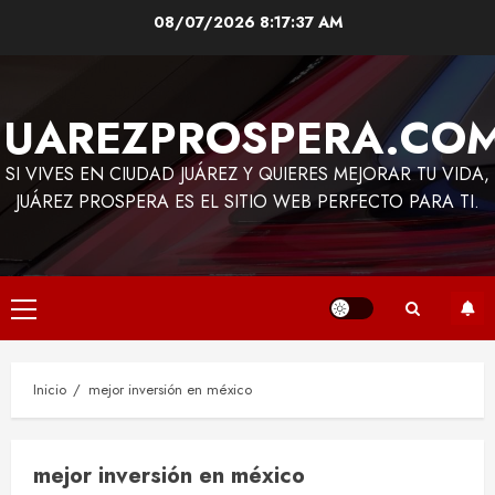
Saltar
08/07/2026
8:17:37 AM
al
contenido
JUAREZPROSPERA.CO
SI VIVES EN CIUDAD JUÁREZ Y QUIERES MEJORAR TU VIDA,
JUÁREZ PROSPERA ES EL SITIO WEB PERFECTO PARA TI.
Menú
principal
Inicio
mejor inversión en méxico
mejor inversión en méxico