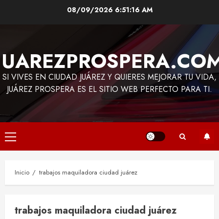
Saltar
08/09/2026
6:51:16 AM
al
contenido
JUAREZPROSPERA.CO
SI VIVES EN CIUDAD JUÁREZ Y QUIERES MEJORAR TU VIDA,
JUÁREZ PROSPERA ES EL SITIO WEB PERFECTO PARA TI.
Menú
principal
Inicio
trabajos maquiladora ciudad juárez
trabajos maquiladora ciudad juárez