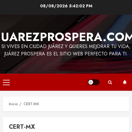
Saltar
08/08/2026
5:42:02 PM
al
contenido
JUAREZPROSPERA.CO
SI VIVES EN CIUDAD JUÁREZ Y QUIERES MEJORAR TU VIDA,
JUÁREZ PROSPERA ES EL SITIO WEB PERFECTO PARA TI.
Menú
principal
Inicio
CERT-MX
CERT-MX