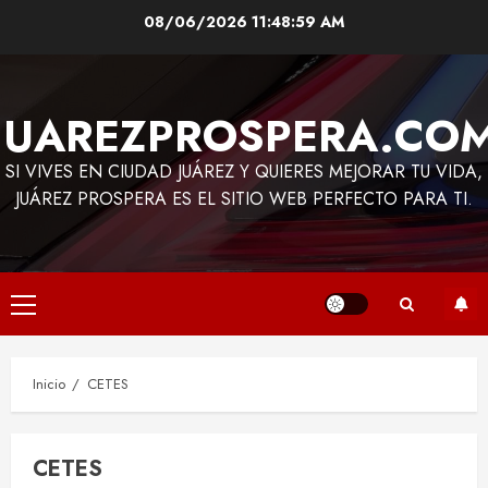
Saltar
08/06/2026
11:49:00 AM
al
contenido
JUAREZPROSPERA.CO
SI VIVES EN CIUDAD JUÁREZ Y QUIERES MEJORAR TU VIDA,
JUÁREZ PROSPERA ES EL SITIO WEB PERFECTO PARA TI.
Menú
principal
Inicio
CETES
CETES