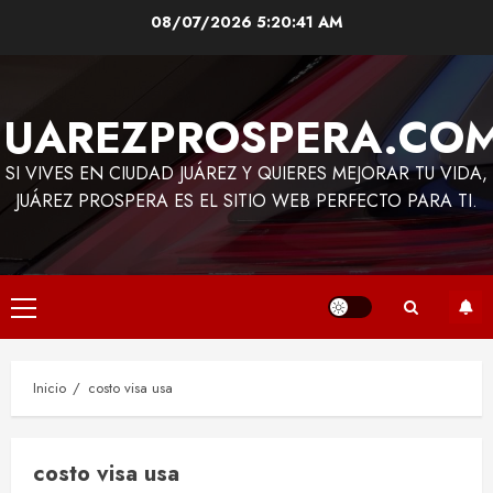
Saltar
08/07/2026
5:20:41 AM
al
contenido
JUAREZPROSPERA.CO
SI VIVES EN CIUDAD JUÁREZ Y QUIERES MEJORAR TU VIDA,
JUÁREZ PROSPERA ES EL SITIO WEB PERFECTO PARA TI.
Menú
principal
Inicio
costo visa usa
costo visa usa