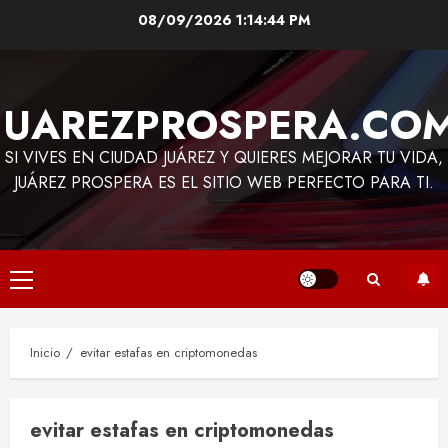
Saltar
08/09/2026
1:14:44 PM
al
contenido
JUAREZPROSPERA.CO
SI VIVES EN CIUDAD JUÁREZ Y QUIERES MEJORAR TU VIDA,
JUÁREZ PROSPERA ES EL SITIO WEB PERFECTO PARA TI.
Menú
principal
Inicio
evitar estafas en criptomonedas
evitar estafas en criptomonedas