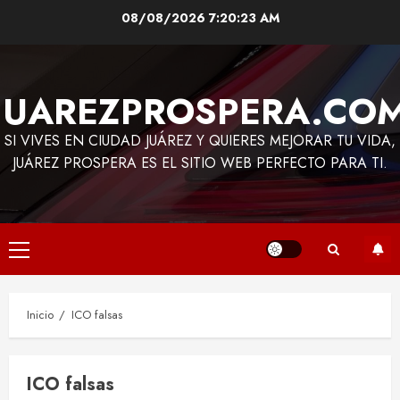
Saltar
08/08/2026
7:20:24 AM
al
contenido
JUAREZPROSPERA.CO
SI VIVES EN CIUDAD JUÁREZ Y QUIERES MEJORAR TU VIDA,
JUÁREZ PROSPERA ES EL SITIO WEB PERFECTO PARA TI.
Menú
principal
Inicio
ICO falsas
ICO falsas