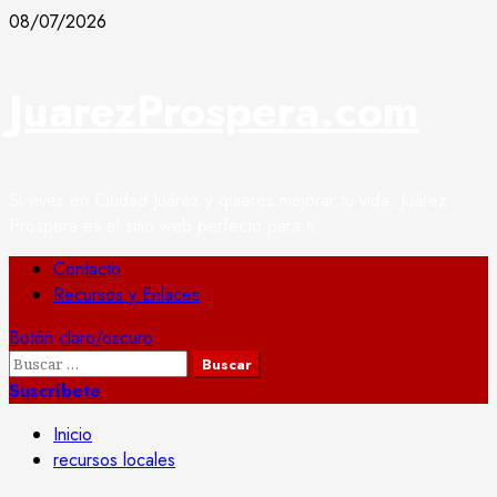
Saltar
08/07/2026
al
contenido
JuarezProspera.com
Si vives en Ciudad Juárez y quieres mejorar tu vida, Juárez
Prospera es el sitio web perfecto para ti.
Menú
Contacto
principal
Recursos y Enlaces
Botón claro/oscuro
Buscar:
Suscríbete
Inicio
recursos locales