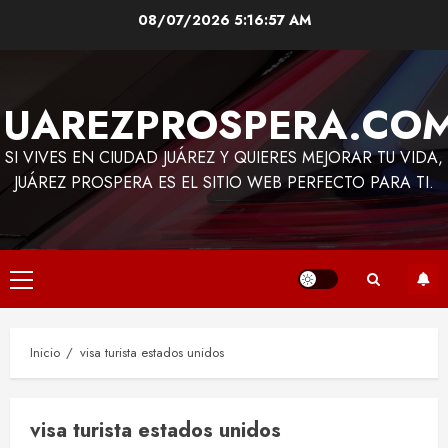
Saltar
08/07/2026
5:16:57 AM
al
contenido
JUAREZPROSPERA.CO
SI VIVES EN CIUDAD JUÁREZ Y QUIERES MEJORAR TU VIDA,
JUÁREZ PROSPERA ES EL SITIO WEB PERFECTO PARA TI.
Menú
principal
Inicio
visa turista estados unidos
visa turista estados unidos